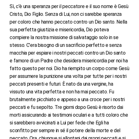
Sì, c’è una speranza per il peccatore e il suo nome è Gesù
Cristo, Dio Figlio. Senza di Lui, non ci sarebbe speranza
per coloro che hanno peccato contro un Dio santo. Nella
sua perfetta giustizia e misericordia, Dio poteva
compiere la nostra missione di salvataggio solo in se
stesso. C’era bisogno di un sacrificio perfetto e senza
macchia per espiare i nostri peccati contro un Dio santo
e l’amore di un Padre che desidera misericordia per noi ha
fatto questo per noi. Dio ha riempito un corpo come Gesù
per assumere la punizione una volta per tutte per i nostri
peccati presenti e futuri. È nato da una vergine, ha
vissuto una vita perfetta e non ha mai peccato. Fu
brutalmente picchiato e appeso a una croce per i nostri
peccati e fu sepolto. Tre giorni dopo Gesù è risorto dai
morti assicurando ai testimoni oculari e a tutti coloro che
si sarebbero avvicinati a Lui per fede che Egli ha
sconfitto per sempre in sé il potere della morte e del
peccato. Ora, chiunque si allontani dai propri peccati e si